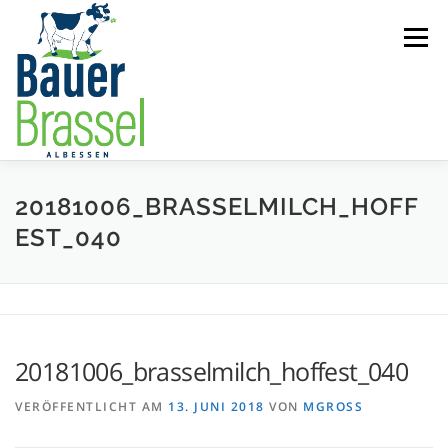
Zum
Inhalt
Menü
springen
ÜBER UNS
STANDORTE
MILCHERZEUGNISSE
20181006_BRASSELMILCH_HOFF
EST_040
SCHULMILCH
PRESSEARTIKEL
KONTAKT
20181006_brasselmilch_hoffest_040
VERÖFFENTLICHT AM
13. JUNI 2018
VON
MGROSS