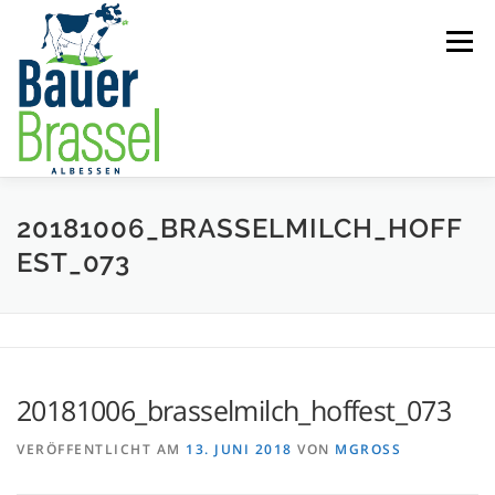
Zum
Inhalt
Menü
springen
ÜBER UNS
STANDORTE
MILCHERZEUGNISSE
20181006_BRASSELMILCH_HOFF
EST_073
SCHULMILCH
PRESSEARTIKEL
KONTAKT
20181006_brasselmilch_hoffest_073
VERÖFFENTLICHT AM
13. JUNI 2018
VON
MGROSS