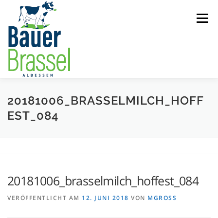
Zum
Inhalt
Menü
springen
ÜBER UNS
STANDORTE
MILCHERZEUGNISSE
20181006_BRASSELMILCH_HOFF
EST_084
SCHULMILCH
PRESSEARTIKEL
KONTAKT
20181006_brasselmilch_hoffest_084
VERÖFFENTLICHT AM
12. JUNI 2018
VON
MGROSS